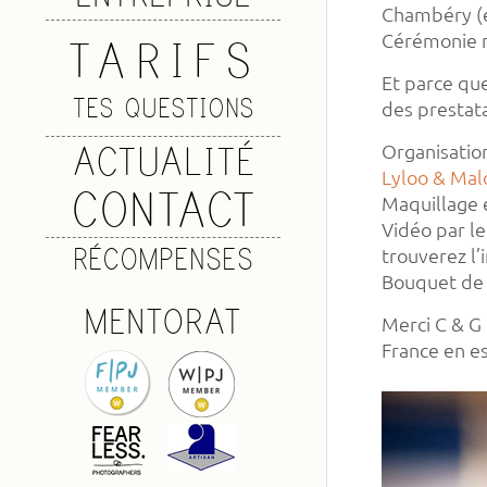
Chambéry (e
Cérémonie re
TARIFS
Et parce que
TES QUESTIONS
des prestata
ACTUALITÉ
Organisatio
Lyloo & Mal
CONTACT
Maquillage e
Vidéo par l
RÉCOMPENSES
trouverez l’
Bouquet de l
MENTORAT
Merci C & G 
France en es