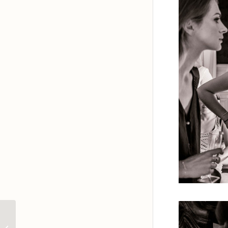
K & Y et le petit A –
séance nouveau-né à