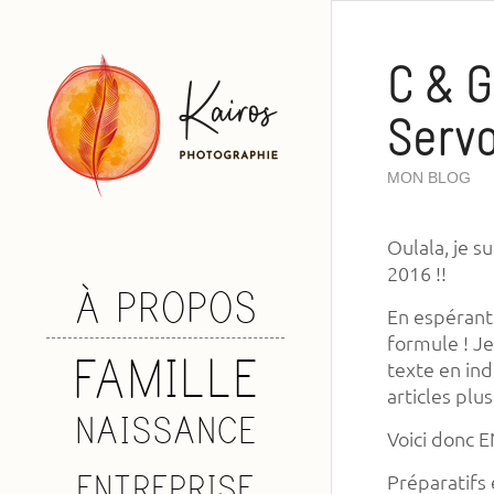
C & G
Servo
MON BLOG
Oulala, je s
2016 !!
À PROPOS
En espérant
formule ! J
FAMILLE
texte en ind
articles plu
NAISSANCE
Voici donc E
ENTREPRISE
Préparatifs 