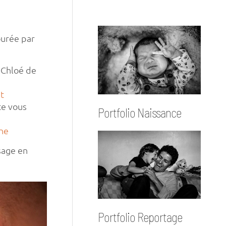
ourée par
 Chloé de
t
ite vous
Portfolio Naissance
ine
sage en
Portfolio Reportage