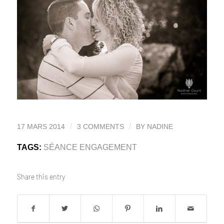
/
/
17 MARS 2014
3 COMMENTS
BY
NADINE
TAGS:
SÉANCE ENGAGEMENT
Share this entry