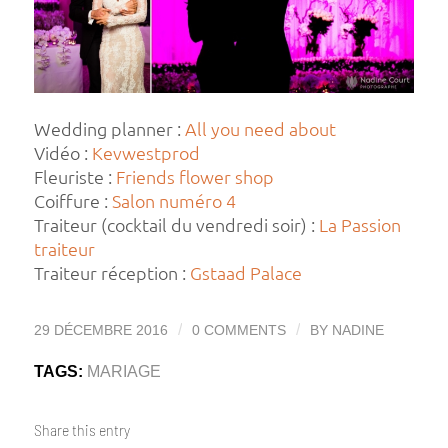
Wedding planner :
All you need about
Vidéo :
Kevwestprod
Fleuriste :
Friends flower shop
Coiffure :
Salon numéro 4
Traiteur (cocktail du vendredi soir) :
La Passion
traiteur
Traiteur réception :
Gstaad Palace
/
/
29 DÉCEMBRE 2016
0 COMMENTS
BY
NADINE
TAGS:
MARIAGE
Share this entry